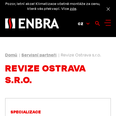
Přejít
Pozor, letní akce! Klimatizace včetně montáže za cenu,
k
která vás překvapí. Více
zde
.
hlavnímu
obsahu
CZ
DROBEČKOVÁ
Domů
Servisní partneři
Revize Ostrava s.r.o.
NAVIGACE
REVIZE OSTRAVA
S.R.O.
SPECIALIZACE