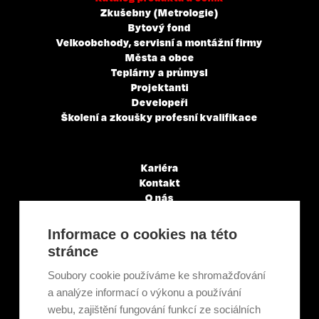
Zkušebny (Metrologie)
Bytový fond
Velkoobchody, servisní a montážní firmy
Města a obce
Teplárny a průmysl
Projektanti
Developeři
Školení a zkoušky profesní kvalifikace
Kariéra
Kontakt
O nás
Servisní partneři
Články a novinky
Informace o cookies na této
GDPR & Cookies
stránce
Obchodní podmínky
Ekologická recyklace
Soubory cookie používáme ke shromažďování
Projekty EU
a analýze informací o výkonu a používání
Intranet - Přihlášení
webu, zajištění fungování funkcí ze sociálních
Přihlášení