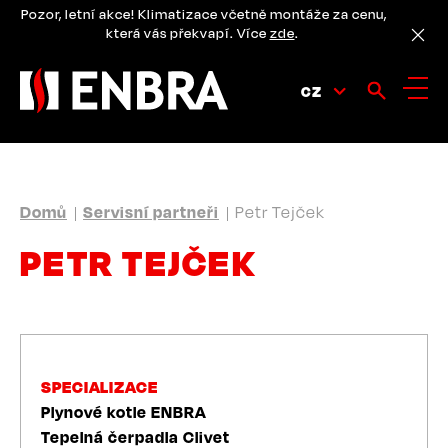
Přejít
Pozor, letní akce! Klimatizace včetně montáže za cenu,
k
která vás překvapí. Více
zde
.
hlavnímu
obsahu
CZ
DROBEČKOVÁ
Domů
Servisní partneři
Petr Tejček
NAVIGACE
PETR TEJČEK
SPECIALIZACE
Plynové kotle ENBRA
Tepelná čerpadla Clivet