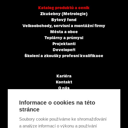
Katalog produktů a ceník
Zkušebny (Metrologie)
Bytový fond
Velkoobchody, servisní a montážní firmy
Města a obce
Teplárny a průmysl
Projektanti
Developeři
Školení a zkoušky profesní kvalifikace
Kariéra
Kontakt
O nás
Servisní partneři
Články a novinky
Informace o cookies na této
GDPR & Cookies
stránce
Obchodní podmínky
Ekologická recyklace
Soubory cookie používáme ke shromažďování
Projekty EU
a analýze informací o výkonu a používání