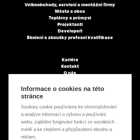
Velkoobchody, servisní a montážní firmy
Města a obce
Teplárny a průmysl
Projektanti
Developeři
Školení a zkoušky profesní kvalifikace
Kariéra
Kontakt
O nás
Servisní partneři
Články a novinky
Informace o cookies na této
GDPR & Cookies
stránce
Obchodní podmínky
Ekologická recyklace
Soubory cookie používáme ke shromažďování
Projekty EU
a analýze informací o výkonu a používání
Intranet - Přihlášení
webu, zajištění fungování funkcí ze sociálních
Přihlášení
médií a ke zlepšení a přizpůsobení obsahu a
reklam.