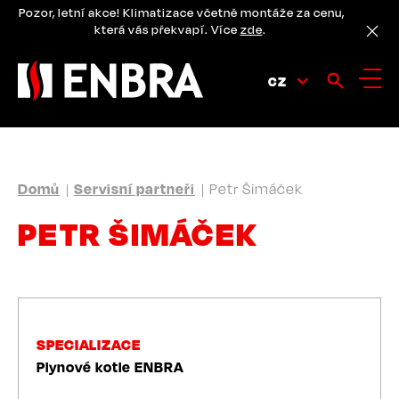
Přejít
Pozor, letní akce! Klimatizace včetně montáže za cenu,
k
která vás překvapí. Více
zde
.
hlavnímu
obsahu
CZ
DROBEČKOVÁ
Domů
Servisní partneři
Petr Šimáček
NAVIGACE
PETR ŠIMÁČEK
SPECIALIZACE
Plynové kotle ENBRA