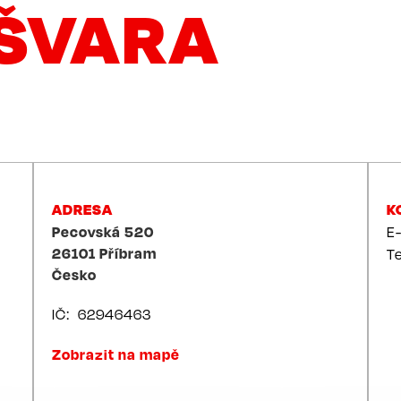
EŠVARA
ADRESA
K
Pecovská 520
E
26101
Příbram
T
Česko
IČ
62946463
Zobrazit na mapě