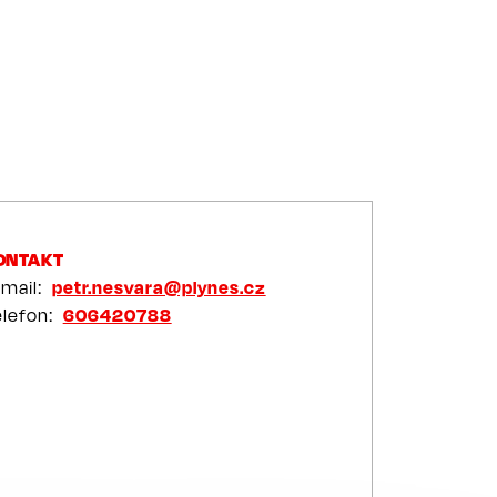
ONTAKT
-mail
petr.nesvara@plynes.cz
elefon
606420788