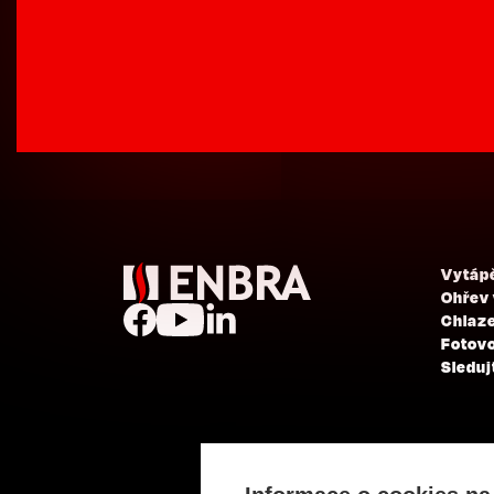
Vytáp
Ohřev
Chlaze
Fotovo
Sleduj