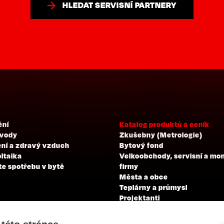
HLEDAT SERVISNÍ PARTNERY
ění
Katalog produktů a ceník
 vody
Zkušebny (Metrologie)
ní a zdravý vzduch
Bytový fond
ltaika
Velkoobchody, servisní a mo
te spotřebu v bytě
firmy
Města a obce
Teplárny a průmysl
Projektanti
Developeři
Školení a zkoušky profesní