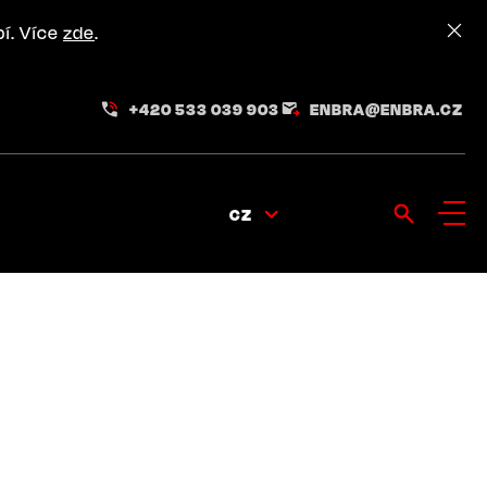
pí. Více
zde
.
+420 533 039 903
ENBRA@ENBRA.CZ
CZ