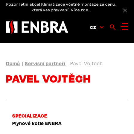
Přejít
Pozor, letní akce! Klimatizace včetně montáže za cenu,
k
která vás překvapí. Více
zde
.
hlavnímu
obsahu
CZ
DROBEČKOVÁ
Domů
Servisní partneři
Pavel Vojtěch
NAVIGACE
PAVEL VOJTĚCH
SPECIALIZACE
Plynové kotle ENBRA