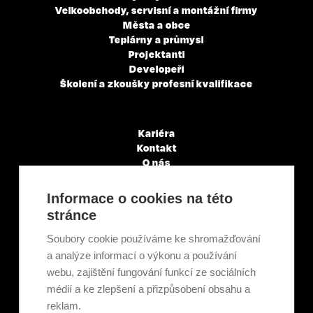
Velkoobchody, servisní a montážní firmy
Města a obce
Teplárny a průmysl
Projektanti
Developeři
Školení a zkoušky profesní kvalifikace
Kariéra
Kontakt
O nás
Servisní partneři
Články a novinky
Informace o cookies na této
GDPR & Cookies
stránce
Obchodní podmínky
Ekologická recyklace
Soubory cookie používáme ke shromažďování
Projekty EU
a analýze informací o výkonu a používání
Intranet - Přihlášení
webu, zajištění fungování funkcí ze sociálních
Přihlášení
médií a ke zlepšení a přizpůsobení obsahu a
reklam.