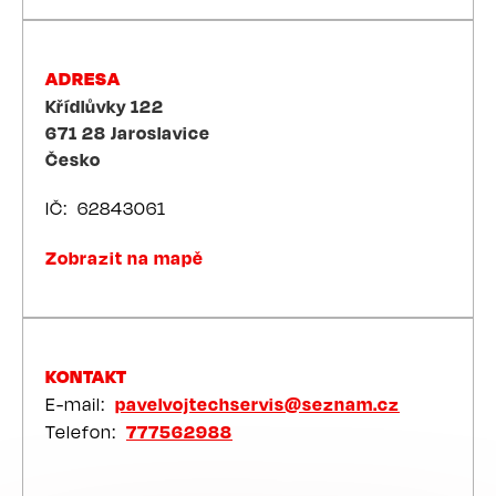
ADRESA
Křídlůvky 122
671 28
Jaroslavice
Česko
IČ
62843061
Zobrazit na mapě
KONTAKT
E-mail
pavelvojtechservis@seznam.cz
Telefon
777562988