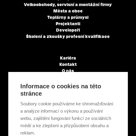
Velkoobchody, servisní a montážní firmy
Města a obce
Teplárny a průmysl
Projektanti
Developeři
Školení a zkoušky profesní kvalifikace
Kariéra
Kontakt
O nás
Servisní partneři
Články a novinky
Informace o cookies na této
GDPR & Cookies
stránce
Obchodní podmínky
Ekologická recyklace
Soubory cookie používáme ke shromažďování
Projekty EU
a analýze informací o výkonu a používání
Intranet - Přihlášení
webu, zajištění fungování funkcí ze sociálních
Přihlášení
médií a ke zlepšení a přizpůsobení obsahu a
reklam.