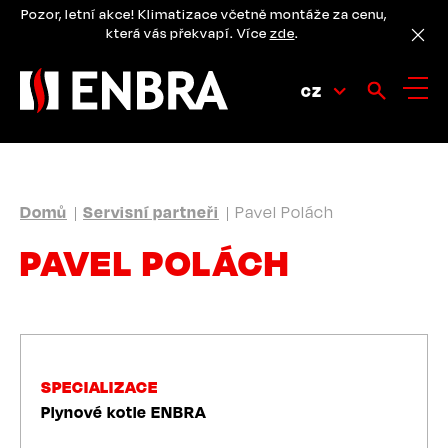
Přejít
Pozor, letní akce! Klimatizace včetně montáže za cenu,
k
která vás překvapí. Více
zde
.
hlavnímu
obsahu
CZ
DROBEČKOVÁ
Domů
Servisní partneři
Pavel Polách
NAVIGACE
PAVEL POLÁCH
SPECIALIZACE
Plynové kotle ENBRA