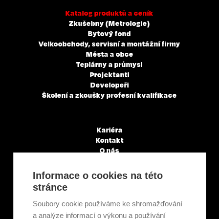
Katalog produktů a ceník
Zkušebny (Metrologie)
Bytový fond
Velkoobchody, servisní a montážní firmy
Města a obce
Teplárny a průmysl
Projektanti
Developeři
Školení a zkoušky profesní kvalifikace
Kariéra
Kontakt
O nás
Servisní partneři
Články a novinky
Informace o cookies na této
GDPR & Cookies
stránce
Obchodní podmínky
Ekologická recyklace
Soubory cookie používáme ke shromažďování
Projekty EU
a analýze informací o výkonu a používání