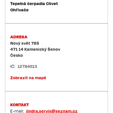
Tepelná čerpadla Clivet
Ohřívače
ADRESA
Nový svět 785
471 14
Kamenický Šenov
Česko
IČ
12784613
Zobrazit na mapě
KONTAKT
E-mail
jindra.servis@seznam.cz