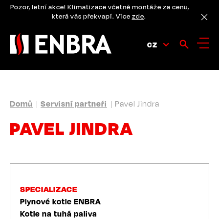
Přejít
Pozor, letní akce! Klimatizace včetně montáže za cenu,
k
která vás překvapí. Více
zde
.
hlavnímu
obsahu
CZ
DROBEČKOVÁ
Domů
Servisní partneři
Pavel Jindra
NAVIGACE
PAVEL JINDRA
SPECIALIZACE
Plynové kotle ENBRA
Kotle na tuhá paliva