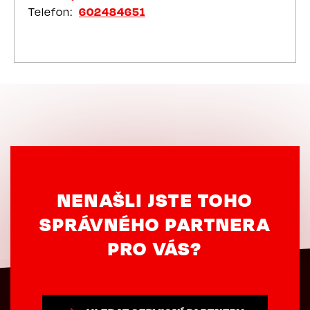
Telefon
602484651
NENAŠLI JSTE TOHO
SPRÁVNÉHO PARTNERA
PRO VÁS?