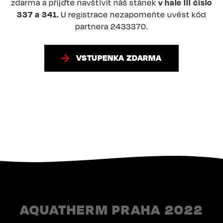
zdarma a přijďte navštívit náš stánek
v hale III číslo
337 a 341.
U registrace nezapomeňte uvést kód
partnera 2433370.
VSTUPENKA ZDARMA
AQUATHERM PRAHA 2022