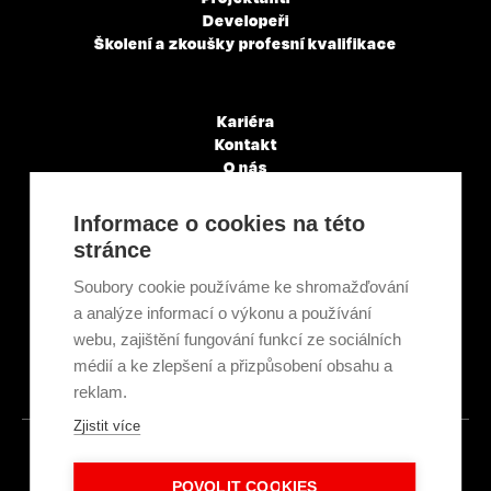
Developeři
Školení a zkoušky profesní kvalifikace
Kariéra
Kontakt
O nás
Servisní partneři
Články a novinky
Informace o cookies na této
GDPR & Cookies
stránce
Obchodní podmínky
Ekologická recyklace
Soubory cookie používáme ke shromažďování
Projekty EU
a analýze informací o výkonu a používání
Intranet - Přihlášení
webu, zajištění fungování funkcí ze sociálních
Přihlášení
médií a ke zlepšení a přizpůsobení obsahu a
reklam.
Zjistit více
© 2026
POVOLIT COOKIES