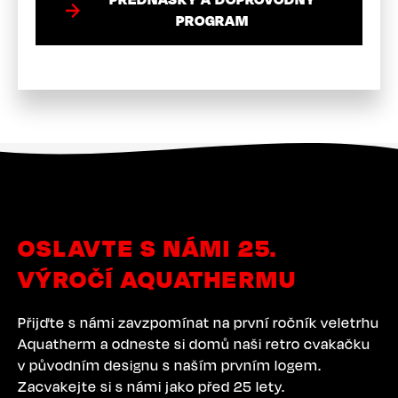
PROGRAM
OSLAVTE S NÁMI 25.
VÝROČÍ AQUATHERMU
Přijďte s námi zavzpomínat na první ročník veletrhu
Aquatherm a odneste si domů naši retro cvakačku
v původním designu s naším prvním logem.
Zacvakejte si s námi jako před 25 lety.