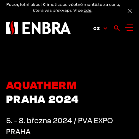
Přejít
Pozor, letní akce! Klimatizace včetně montáže za cenu,
k
která vás překvapí. Více
zde
.
hlavnímu
obsahu
CZ
AQUATHERM
PRAHA 2024
5. - 8. března 2024 / PVA EXPO
PRAHA