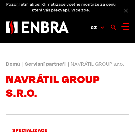
Přejít
Pozor, letní akce! Klimatizace včetně montáže za cenu,
k
která vás překvapí. Více
zde
.
hlavnímu
obsahu
CZ
DROBEČKOVÁ
Domů
Servisní partneři
NAVRÁTIL GROUP s.r.o.
NAVIGACE
NAVRÁTIL GROUP
S.R.O.
SPECIALIZACE