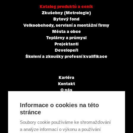
Katalog produktů a ceník
Zkušebny (Metrologie)
Bytový fond
Velkoobchody, servisní a montážní firmy
Města a obce
Teplárny a průmysl
Projektanti
Developeři
Školení a zkoušky profesní kvalifikace
Kariéra
Kontakt
O nás
Servisní partneři
Články a novinky
Informace o cookies na této
GDPR & Cookies
stránce
Obchodní podmínky
Ekologická recyklace
Soubory cookie používáme ke shromažďování
Projekty EU
a analýze informací o výkonu a používání