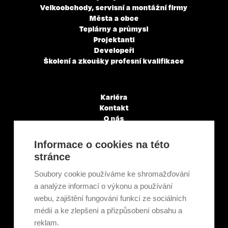
Velkoobchody, servisní a montážní firmy
Města a obce
Teplárny a průmysl
Projektanti
Developeři
Školení a zkoušky profesní kvalifikace
Kariéra
Kontakt
O nás
Servisní partneři
Články a novinky
Informace o cookies na této
GDPR & Cookies
stránce
Obchodní podmínky
Ekologická recyklace
Soubory cookie používáme ke shromažďování
Projekty EU
a analýze informací o výkonu a používání
Intranet - Přihlášení
webu, zajištění fungování funkcí ze sociálních
Přihlášení
médií a ke zlepšení a přizpůsobení obsahu a
reklam.