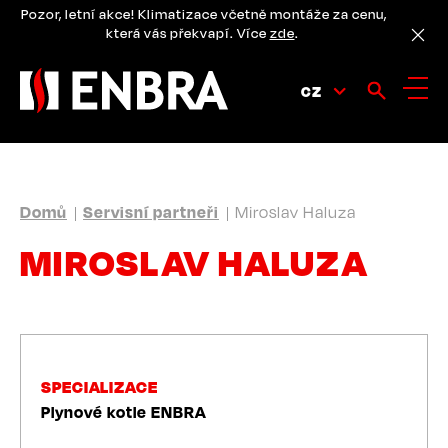
Přejít
Pozor, letní akce! Klimatizace včetně montáže za cenu,
k
která vás překvapí. Více
zde
.
hlavnímu
obsahu
CZ
DROBEČKOVÁ
Domů
Servisní partneři
Miroslav Haluza
NAVIGACE
MIROSLAV HALUZA
SPECIALIZACE
Plynové kotle ENBRA