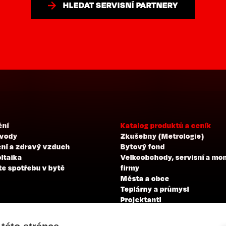
HLEDAT SERVISNÍ PARTNERY
ění
Katalog produktů a ceník
 vody
Zkušebny (Metrologie)
ní a zdravý vzduch
Bytový fond
ltaika
Velkoobchody, servisní a mo
te spotřebu v bytě
firmy
Města a obce
Teplárny a průmysl
Projektanti
Developeři
Školení a zkoušky profesní