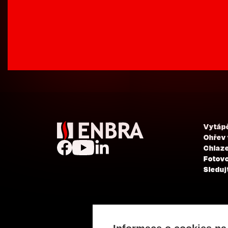
Vytáp
Ohřev
Chlaze
Fotovo
Sleduj