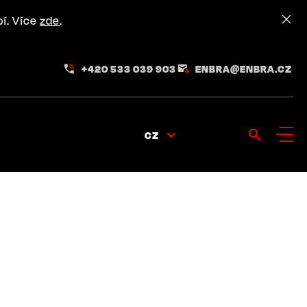
pí. Více
zde
.
+420 533 039 903
ENBRA@ENBRA.CZ
CZ