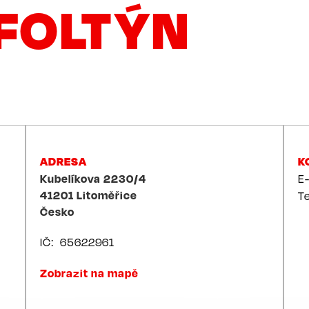
FOLTÝN
ADRESA
K
Kubelíkova 2230/4
E
41201
Litoměřice
T
Česko
IČ
65622961
Zobrazit na mapě