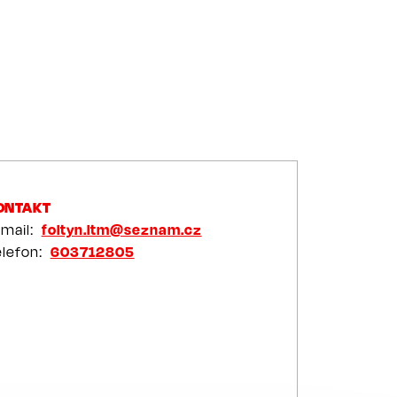
ONTAKT
-mail
foltyn.ltm@seznam.cz
elefon
603712805