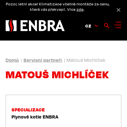
Přejít
Pozor, letní akce! Klimatizace včetně montáže za cenu,
k
která vás překvapí. Více
zde
.
hlavnímu
obsahu
CZ
DROBEČKOVÁ
Domů
Servisní partneři
Matouš Michlíček
NAVIGACE
MATOUŠ MICHLÍČEK
SPECIALIZACE
Plynové kotle ENBRA