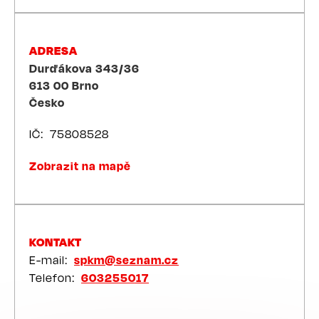
ADRESA
Durďákova 343/36
613 00
Brno
Česko
IČ
75808528
Zobrazit na mapě
KONTAKT
E-mail
spkm@seznam.cz
Telefon
603255017