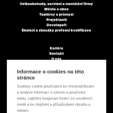
Velkoobchody, servisní a montážní firmy
Města a obce
Teplárny a průmysl
Projektanti
Developeři
Školení a zkoušky profesní kvalifikace
Kariéra
Kontakt
O nás
Servisní partneři
Články a novinky
Informace o cookies na této
GDPR & Cookies
stránce
Obchodní podmínky
Ekologická recyklace
Soubory cookie používáme ke shromažďování
Projekty EU
a analýze informací o výkonu a používání
Intranet - Přihlášení
webu, zajištění fungování funkcí ze sociálních
Přihlášení
médií a ke zlepšení a přizpůsobení obsahu a
reklam.