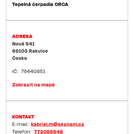
Tepelná čerpadla ORCA
ADRESA
Nová 541
69103
Rakvice
Česko
IČ
76440851
Zobrazit na mapě
KONTAKT
E-mail
kabriel.m@seznam.cz
Telefon
773066948