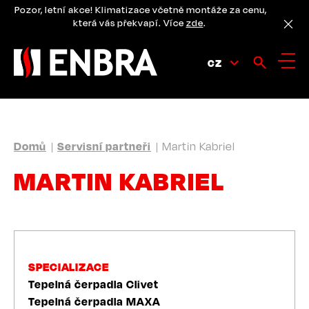
Přejít
Pozor, letní akce! Klimatizace včetně montáže za cenu,
k
která vás překvapí. Více
zde
.
hlavnímu
obsahu
CZ
DROBEČKOVÁ
Domů
Servisní partneři
Martin Kabriel
NAVIGACE
MARTIN KABRIEL
SPECIALIZACE
Tepelná čerpadla Clivet
Tepelná čerpadla MAXA