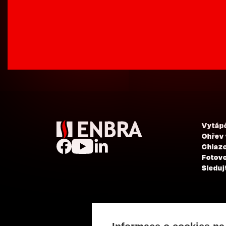
Vytáp
Ohřev
Chlaze
Fotovo
Sleduj