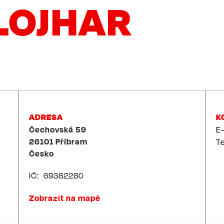
LOJHAR
ADRESA
K
Čechovská 59
E
26101
Příbram
T
Česko
IČ
69382280
Zobrazit na mapě