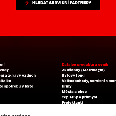
HLEDAT SERVISNÍ PARTNERY
ění
Katalog produktů a ceník
 vody
Zkušebny (Metrologie)
ní a zdravý vzduch
Bytový fond
ltaika
Velkoobchody, servisní a mo
te spotřebu v bytě
firmy
Města a obce
Teplárny a průmysl
Projektanti
Developeři
Školení a zkoušky profesní