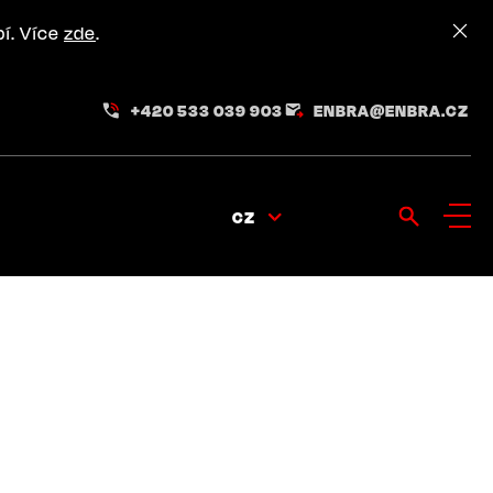
pí. Více
zde
.
+420 533 039 903
ENBRA@ENBRA.CZ
CZ