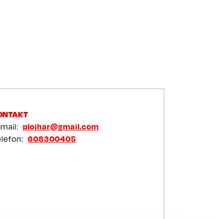
ONTAKT
-mail
plojhar@gmail.com
elefon
608300405