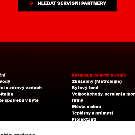
HLEDAT SERVISNÍ PARTNERY
ění
Katalog produktů a ceník
 vody
Zkušebny (Metrologie)
ní a zdravý vzduch
Bytový fond
ltaika
Velkoobchody, servisní a mo
te spotřebu v bytě
firmy
Města a obce
Teplárny a průmysl
Projektanti
Developeři
Školení a zkoušky profesní