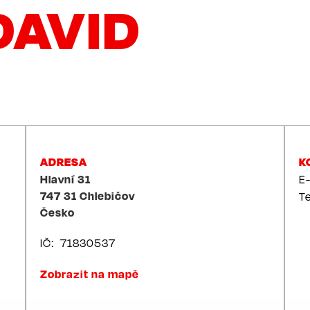
DAVID
ADRESA
K
Hlavní 31
E
747 31
Chlebičov
T
Česko
IČ
71830537
Zobrazit na mapě