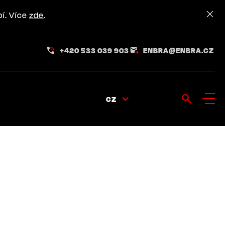
pí. Více
zde
.
+420 533 039 903
ENBRA@ENBRA.CZ
CZ