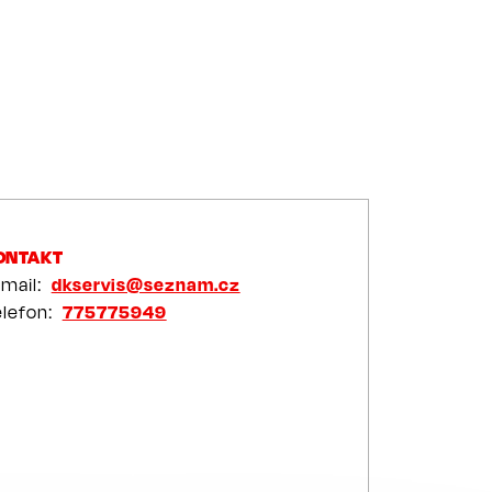
ONTAKT
-mail
dkservis@seznam.cz
elefon
775775949