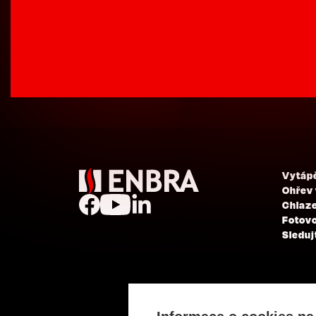
Vytáp
Ohřev
Chlaze
Fotovo
Sleduj