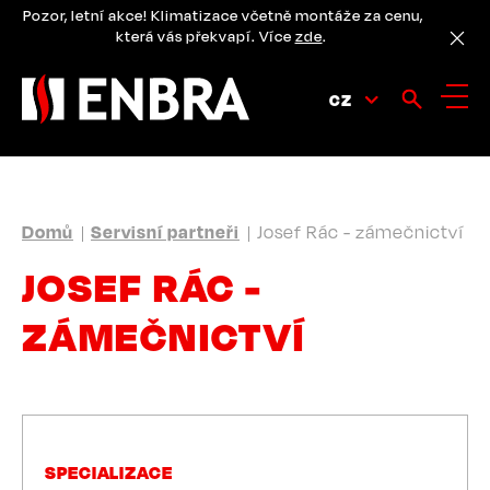
Přejít
Pozor, letní akce! Klimatizace včetně montáže za cenu,
k
která vás překvapí. Více
zde
.
hlavnímu
obsahu
CZ
DROBEČKOVÁ
Domů
Servisní partneři
Josef Rác - zámečnictví
NAVIGACE
JOSEF RÁC -
ZÁMEČNICTVÍ
SPECIALIZACE