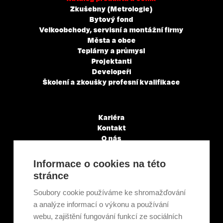
Zkušebny (Metrologie)
Bytový fond
Velkoobchody, servisní a montážní firmy
Města a obce
Teplárny a průmysl
Projektanti
Developeři
Školení a zkoušky profesní kvalifikace
Kariéra
Kontakt
O nás
Servisní partneři
Články a novinky
Informace o cookies na této
GDPR & Cookies
stránce
Obchodní podmínky
Ekologická recyklace
Soubory cookie používáme ke shromažďování
Projekty EU
a analýze informací o výkonu a používání
Intranet - Přihlášení
webu, zajištění fungování funkcí ze sociálních
Přihlášení