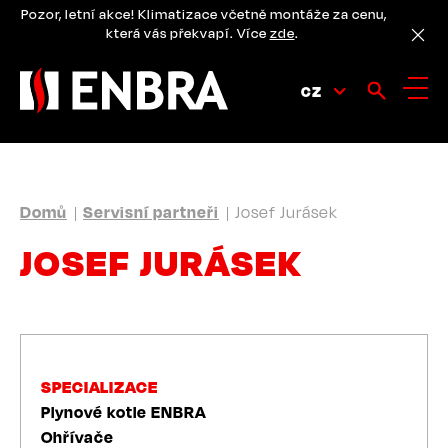
Přejít
Pozor, letní akce! Klimatizace včetně montáže za cenu,
k
která vás překvapí. Více
zde
.
hlavnímu
obsahu
CZ
DROBEČKOVÁ
Domů
Servisní partneři
Josef Jurásek
NAVIGACE
JOSEF JURÁSEK
SPECIALIZACE
Plynové kotle ENBRA
Ohřívače