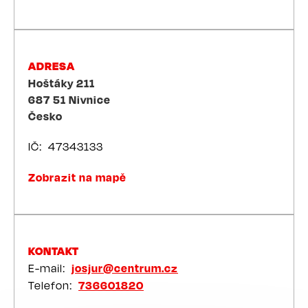
ADRESA
Hoštáky 211
687 51
Nivnice
Česko
IČ
47343133
Zobrazit na mapě
KONTAKT
E-mail
josjur@centrum.cz
Telefon
736601820