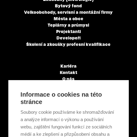
Bytový fond
Velkoobchody, servisní a montážní firmy
Města a obce
Teplárny a průmysl
Projektanti
Developeři
Školení a zkoušky profesní kvalifikace
Kariéra
Kontakt
O nás
Servisní partneři
Články a novinky
Informace o cookies na této
GDPR & Cookies
stránce
Obchodní podmínky
Ekologická recyklace
Soubory cookie používáme ke shromažďování
Projekty EU
a analýze informací o výkonu a používání
Intranet - Přihlášení
webu, zajištění fungování funkcí ze sociálních
Přihlášení
médií a ke zlepšení a přizpůsobení obsahu a