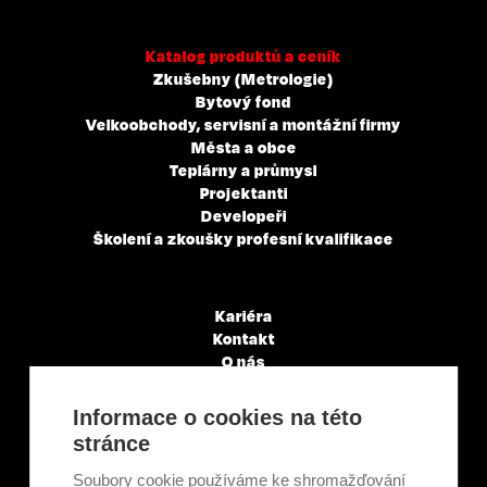
Katalog produktů a ceník
Zkušebny (Metrologie)
Bytový fond
Velkoobchody, servisní a montážní firmy
Města a obce
Teplárny a průmysl
Projektanti
Developeři
Školení a zkoušky profesní kvalifikace
Kariéra
Kontakt
O nás
Servisní partneři
Články a novinky
Informace o cookies na této
GDPR & Cookies
stránce
Obchodní podmínky
Ekologická recyklace
Soubory cookie používáme ke shromažďování