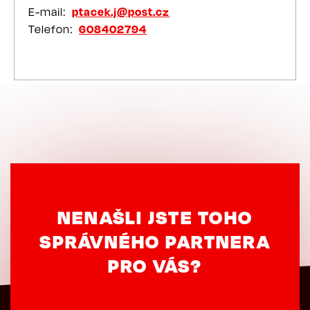
E-mail
ptacek.j@post.cz
Telefon
608402794
NENAŠLI JSTE TOHO
SPRÁVNÉHO PARTNERA
PRO VÁS?