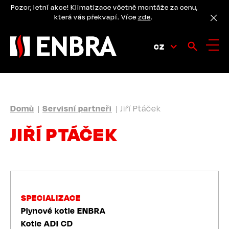
Přejít
Pozor, letní akce! Klimatizace včetně montáže za cenu,
k
která vás překvapí. Více
zde
.
hlavnímu
obsahu
CZ
DROBEČKOVÁ
Domů
Servisní partneři
Jiří Ptáček
NAVIGACE
JIŘÍ PTÁČEK
SPECIALIZACE
Plynové kotle ENBRA
Kotle ADI CD