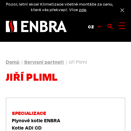
Přejít
Pozor, letní akce! Klimatizace včetně montáže za cenu,
k
která vás překvapí. Více
zde
.
hlavnímu
obsahu
CZ
DROBEČKOVÁ
Domů
Servisní partneři
Jiří Pliml
NAVIGACE
JIŘÍ PLIML
SPECIALIZACE
Plynové kotle ENBRA
Kotle ADI CD