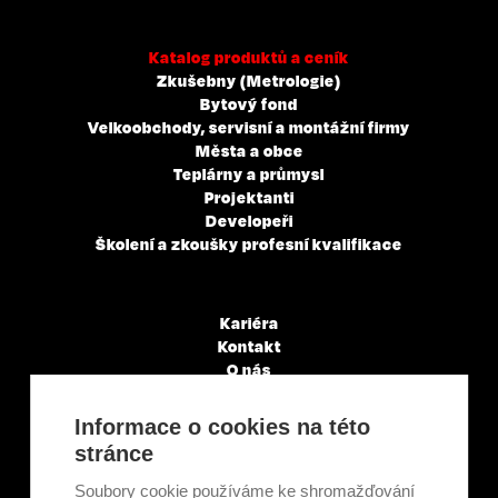
Katalog produktů a ceník
Zkušebny (Metrologie)
Bytový fond
Velkoobchody, servisní a montážní firmy
Města a obce
Teplárny a průmysl
Projektanti
Developeři
Školení a zkoušky profesní kvalifikace
Kariéra
Kontakt
O nás
Servisní partneři
Články a novinky
Informace o cookies na této
GDPR & Cookies
stránce
Obchodní podmínky
Ekologická recyklace
Soubory cookie používáme ke shromažďování