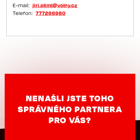
E-mail
jiri.pliml@volny.cz
Telefon
777266980
NENAŠLI JSTE TOHO
SPRÁVNÉHO PARTNERA
PRO VÁS?