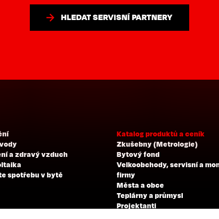
HLEDAT SERVISNÍ PARTNERY
ění
Katalog produktů a ceník
 vody
Zkušebny (Metrologie)
ní a zdravý vzduch
Bytový fond
ltaika
Velkoobchody, servisní a mo
te spotřebu v bytě
firmy
Města a obce
Teplárny a průmysl
Projektanti
Developeři