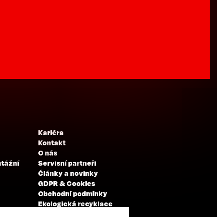
Kariéra
Kontakt
O nás
ntážní
Servisní partneři
Články a novinky
GDPR & Cookies
Obchodní podmínky
Ekologická recyklace
Projekty EU