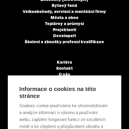
Bytový fond
Velkoobchody, servisní a montážní firmy
Města a obce
Teplárny a průmysl
Projektanti
Developeři
Školení a zkoušky profesní kvalifikace
Kariéra
Kontakt
O nás
Servisní partneři
Články a novinky
Informace o cookies na této
GDPR & Cookies
stránce
Obchodní podmínky
Ekologická recyklace
Soubory cookie používáme ke shromažďování
Projekty EU
a analýze informací o výkonu a používání
Intranet - Přihlášení
webu, zajištění fungování funkcí ze sociálních
Přihlášení
médií a ke zlepšení a přizpůsobení obsahu a