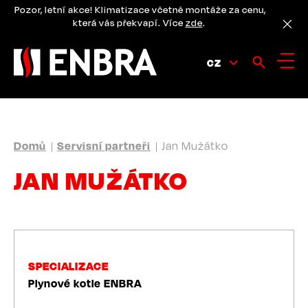
Přejít
Pozor, letní akce! Klimatizace včetně montáže za cenu,
k
která vás překvapí. Více
zde
.
hlavnímu
obsahu
CZ
DROBEČKOVÁ
Domů
Servisní partneři
Jan Mužátko
NAVIGACE
JAN MUŽÁTKO
SPECIALIZACE
Plynové kotle ENBRA