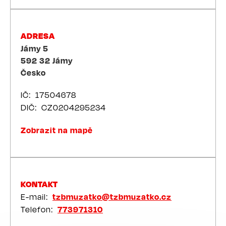
ADRESA
Jámy 5
592 32
Jámy
Česko
IČ
17504678
DIČ
CZ0204295234
Zobrazit na mapě
KONTAKT
E-mail
tzbmuzatko@tzbmuzatko.cz
Telefon
773971310