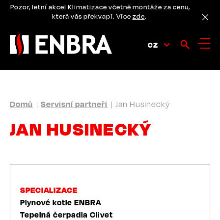
Přejít
Pozor, letní akce! Klimatizace včetně montáže za cenu,
k
která vás překvapí. Více
zde
.
hlavnímu
obsahu
CZ
DROBEČKOVÁ
Domů
Servisní partneři
Jan Husinecký
NAVIGACE
JAN HUSINECKÝ
SPECIALIZACE
Plynové kotle ENBRA
Tepelná čerpadla Clivet