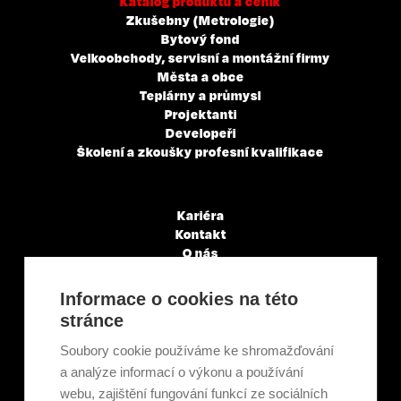
Katalog produktů a ceník
Zkušebny (Metrologie)
Bytový fond
Velkoobchody, servisní a montážní firmy
Města a obce
Teplárny a průmysl
Projektanti
Developeři
Školení a zkoušky profesní kvalifikace
Kariéra
Kontakt
O nás
Servisní partneři
Články a novinky
Informace o cookies na této
GDPR & Cookies
stránce
Obchodní podmínky
Ekologická recyklace
Soubory cookie používáme ke shromažďování
Projekty EU
a analýze informací o výkonu a používání
Intranet - Přihlášení
webu, zajištění fungování funkcí ze sociálních