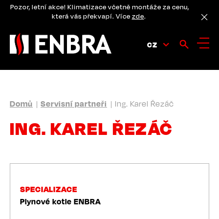
Přejít
Pozor, letní akce! Klimatizace včetně montáže za cenu,
k
která vás překvapí. Více
zde
.
hlavnímu
obsahu
CZ
DROBEČKOVÁ
Domů
Servisní partneři
Ing. Karel Řezáč
NAVIGACE
ING. KAREL ŘEZÁČ
SPECIALIZACE
Plynové kotle ENBRA