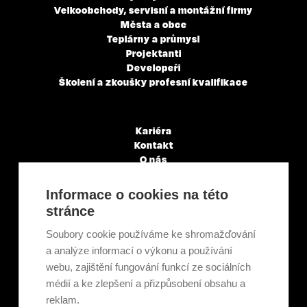
Velkoobchody, servisní a montážní firmy
Města a obce
Teplárny a průmysl
Projektanti
Developeři
Školení a zkoušky profesní kvalifikace
Kariéra
Kontakt
O nás
Servisní partneři
Články a novinky
Informace o cookies na této
GDPR & Cookies
stránce
Obchodní podmínky
Ekologická recyklace
Soubory cookie používáme ke shromažďování
Projekty EU
a analýze informací o výkonu a používání
Intranet - Přihlášení
webu, zajištění fungování funkcí ze sociálních
Přihlášení
médií a ke zlepšení a přizpůsobení obsahu a
reklam.