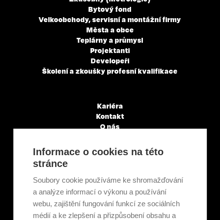
Bytový fond
Velkoobchody, servisní a montážní firmy
Města a obce
Teplárny a průmysl
Projektanti
Developeři
Školení a zkoušky profesní kvalifikace
Kariéra
Kontakt
O nás
Servisní partneři
Články a novinky
Informace o cookies na této
GDPR & Cookies
stránce
Obchodní podmínky
Ekologická recyklace
Soubory cookie používáme ke shromažďování
Projekty EU
a analýze informací o výkonu a používání
Intranet - Přihlášení
webu, zajištění fungování funkcí ze sociálních
Přihlášení
médií a ke zlepšení a přizpůsobení obsahu a