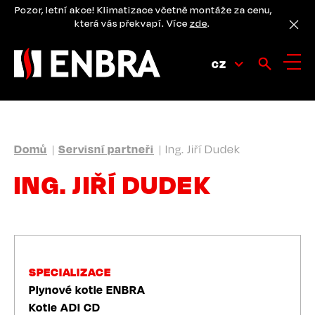
Přejít
Pozor, letní akce! Klimatizace včetně montáže za cenu,
k
která vás překvapí. Více
zde
.
hlavnímu
obsahu
CZ
DROBEČKOVÁ
Domů
Servisní partneři
Ing. Jiří Dudek
NAVIGACE
ING. JIŘÍ DUDEK
SPECIALIZACE
Plynové kotle ENBRA
Kotle ADI CD