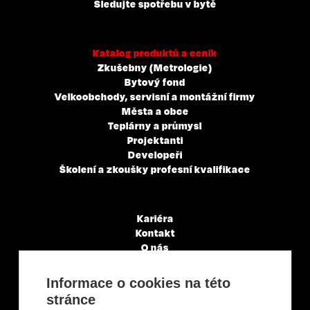
Sledujte spotřebu v bytě
Katalog produktů a ceník
Zkušebny (Metrologie)
Bytový fond
Velkoobchody, servisní a montážní firmy
Města a obce
Teplárny a průmysl
Projektanti
Developeři
Školení a zkoušky profesní kvalifikace
Kariéra
Kontakt
O nás
Servisní partneři
Články a novinky
Informace o cookies na této
GDPR & Cookies
stránce
Obchodní podmínky