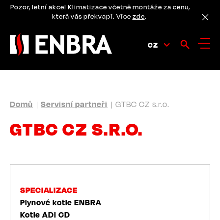
Přejít
Pozor, letní akce! Klimatizace včetně montáže za cenu,
k
která vás překvapí. Více
zde
.
hlavnímu
obsahu
CZ
DROBEČKOVÁ
Domů
Servisní partneři
GTBC CZ s.r.o.
NAVIGACE
GTBC CZ S.R.O.
SPECIALIZACE
Plynové kotle ENBRA
Kotle ADI CD