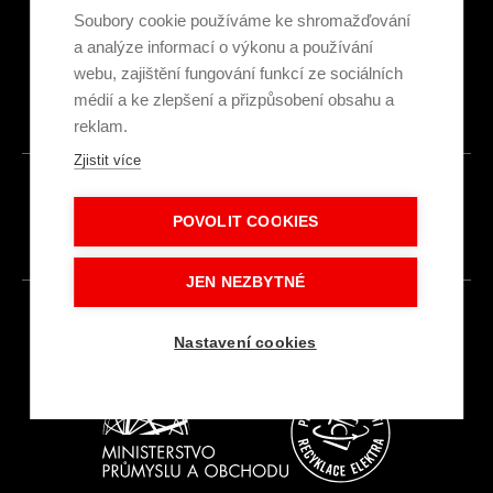
Ekologická recyklace
Soubory cookie používáme ke shromažďování
Projekty EU
a analýze informací o výkonu a používání
Intranet - Přihlášení
webu, zajištění fungování funkcí ze sociálních
Přihlášení
médií a ke zlepšení a přizpůsobení obsahu a
reklam.
Zjistit více
© 2026
POVOLIT COOKIES
Made with
IN
LESENSKY.CZ
JEN NEZBYTNÉ
Nastavení cookies