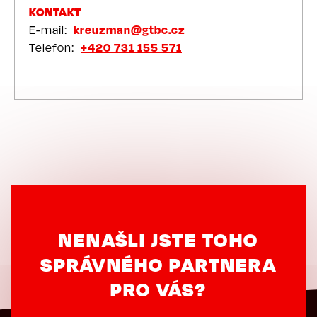
KONTAKT
E-mail
kreuzman@gtbc.cz
Telefon
+420 731 155 571
NENAŠLI JSTE TOHO
SPRÁVNÉHO PARTNERA
PRO VÁS?