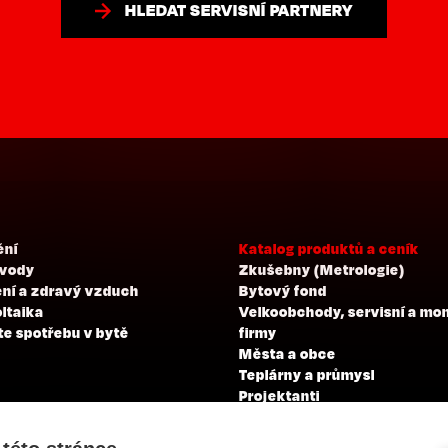
HLEDAT SERVISNÍ PARTNERY
ění
Katalog produktů a ceník
 vody
Zkušebny (Metrologie)
ní a zdravý vzduch
Bytový fond
ltaika
Velkoobchody, servisní a mo
te spotřebu v bytě
firmy
Města a obce
Teplárny a průmysl
Projektanti
Developeři
Školení a zkoušky profesní