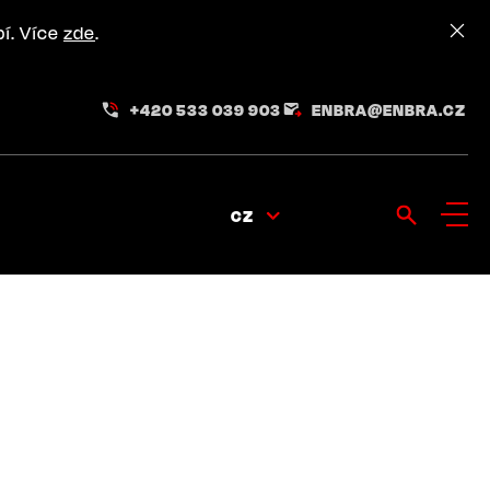
pí. Více
zde
.
+420 533 039 903
ENBRA@ENBRA.CZ
CZ