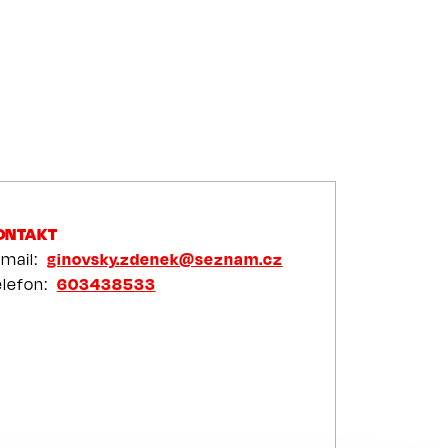
ONTAKT
-mail
ginovsky.zdenek@seznam.cz
elefon
603438533