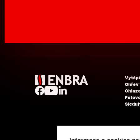
Vytáp
Ohřev
Chlaze
Fotovo
Sleduj