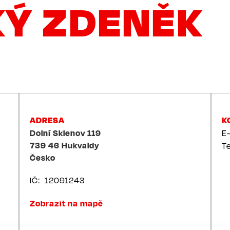
KÝ ZDENĚK
ADRESA
K
Dolní Sklenov 119
E
739 46
Hukvaldy
T
Česko
IČ
12091243
Zobrazit na mapě