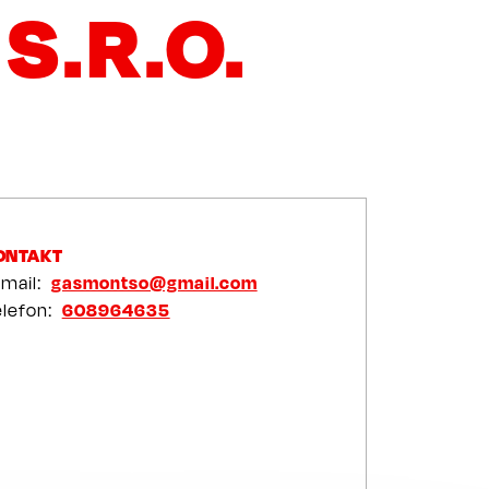
.R.O.
ONTAKT
-mail
gasmontso@gmail.com
elefon
608964635