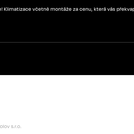
ce! Klimatizace včetně montáže za cenu, která vás překva
ov s.r.o.