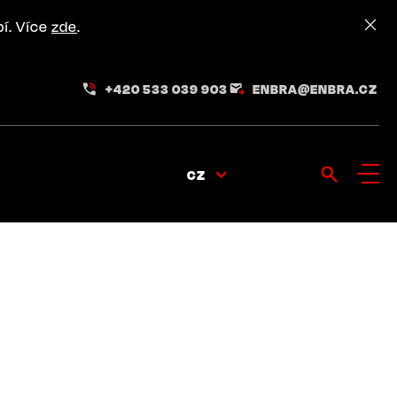
pí. Více
zde
.
+420 533 039 903
ENBRA@ENBRA.CZ
CZ