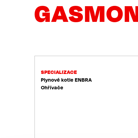
GASMONT
NAVIGACE
SPECIALIZACE
Plynové kotle ENBRA
Ohřívače