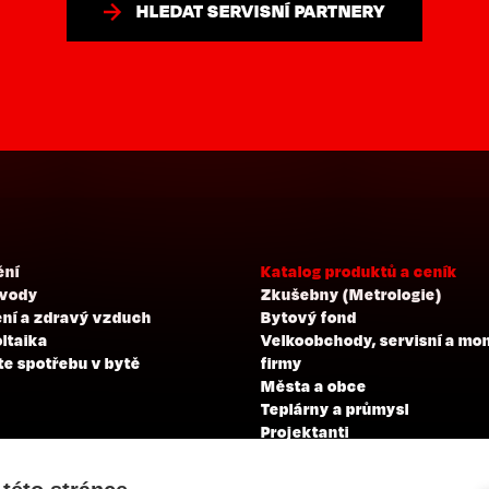
HLEDAT SERVISNÍ PARTNERY
ění
Katalog produktů a ceník
 vody
Zkušebny (Metrologie)
ní a zdravý vzduch
Bytový fond
ltaika
Velkoobchody, servisní a mo
te spotřebu v bytě
firmy
Města a obce
Teplárny a průmysl
Projektanti
Developeři
Školení a zkoušky profesní