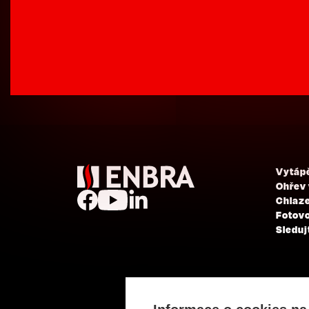
Vytáp
Ohřev
Chlaze
Fotovo
Sleduj