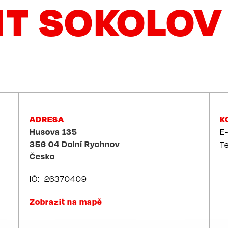
 SOKOLOV S
ADRESA
K
Husova 135
E
356 04
Dolní Rychnov
T
Česko
IČ
26370409
Zobrazit na mapě