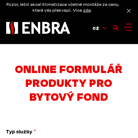
Přejít
Pozor, letní akce! Klimatizace včetně montáže za cenu,
k
která vás překvapí. Více
zde
.
hlavnímu
obsahu
CZ
ONLINE FORMULÁŘ
PRODUKTY PRO
BYTOVÝ FOND
Typ služby