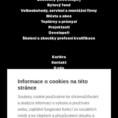
Bytový fond
Velkoobchody, servisní a montážní firmy
Města a obce
Teplárny a průmysl
Projektanti
Developeři
Školení a zkoušky profesní kvalifikace
Kariéra
Kontakt
O nás
Servisní partneři
Články a novinky
Informace o cookies na této
GDPR & Cookies
stránce
Obchodní podmínky
Ekologická recyklace
Soubory cookie používáme ke shromažďování
Projekty EU
a analýze informací o výkonu a používání
Intranet - Přihlášení
webu, zajištění fungování funkcí ze sociálních
Přihlášení
médií a ke zlepšení a přizpůsobení obsahu a