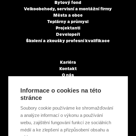
Bytový fond
Velkoobchody, servisní a montážní firmy
Města a obce
Teplárny a průmysl
Projektanti
Developeři
Školení a zkoušky profesní kvalifikace
Kariéra
Kontakt
O nás
Servisní partneři
Články a novinky
Informace o cookies na této
GDPR & Cookies
stránce
Obchodní podmínky
Ekologická recyklace
Soubory cookie používáme ke shromažďování
Projekty EU
a analýze informací o výkonu a používání
Intranet - Přihlášení
webu, zajištění fungování funkcí ze sociálních
Přihlášení
médií a ke zlepšení a přizpůsobení obsahu a