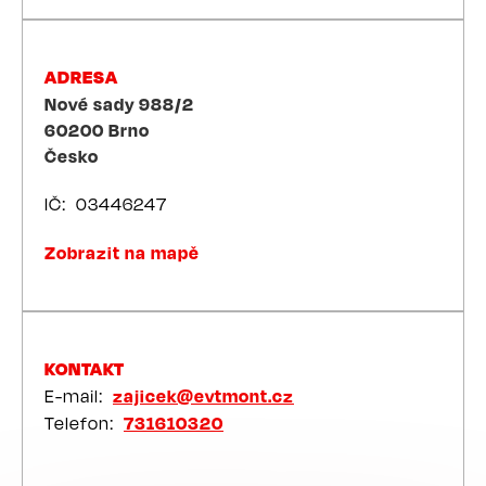
ADRESA
Nové sady 988/2
60200
Brno
Česko
IČ
03446247
Zobrazit na mapě
KONTAKT
E-mail
zajicek@evtmont.cz
Telefon
731610320