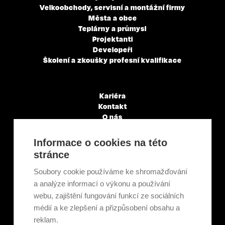
Velkoobchody, servisní a montážní firmy
Města a obce
Teplárny a průmysl
Projektanti
Developeři
Školení a zkoušky profesní kvalifikace
Kariéra
Kontakt
O nás
Servisní partneři
Články a novinky
Informace o cookies na této
GDPR & Cookies
stránce
Obchodní podmínky
Ekologická recyklace
Soubory cookie používáme ke shromažďování
Projekty EU
a analýze informací o výkonu a používání
Intranet - Přihlášení
webu, zajištění fungování funkcí ze sociálních
Přihlášení
médií a ke zlepšení a přizpůsobení obsahu a
reklam.