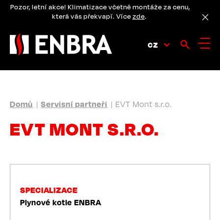
Přejít
Pozor, letní akce! Klimatizace včetně montáže za cenu,
k
která vás překvapí. Více
zde
.
hlavnímu
obsahu
CZ
DROBEČKOVÁ
Domů
Servisní partneři
EVT Mont s.r.o.
NAVIGACE
EVT MONT S.R.O.
SPECIALIZACE
Plynové kotle ENBRA