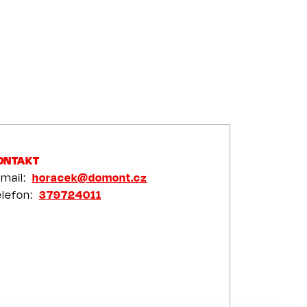
ONTAKT
-mail
horacek@domont.cz
elefon
379724011