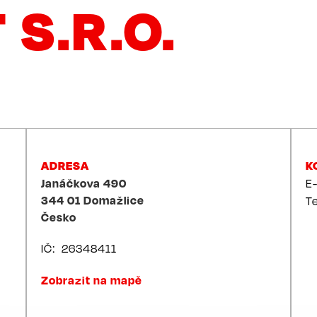
S.R.O.
ADRESA
K
Janáčkova 490
E
344 01
Domažlice
T
Česko
IČ
26348411
Zobrazit na mapě