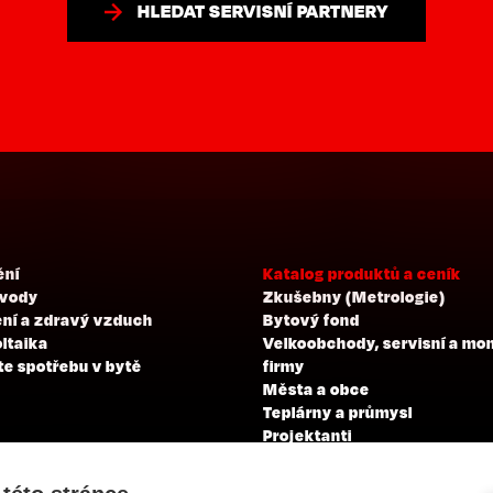
HLEDAT SERVISNÍ PARTNERY
ění
Katalog produktů a ceník
 vody
Zkušebny (Metrologie)
ní a zdravý vzduch
Bytový fond
ltaika
Velkoobchody, servisní a mo
te spotřebu v bytě
firmy
Města a obce
Teplárny a průmysl
Projektanti
Developeři
Školení a zkoušky profesní