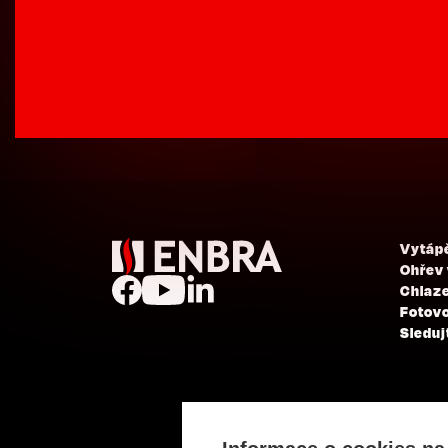
Vytáp
Ohřev
Chlaze
Fotovo
Sleduj