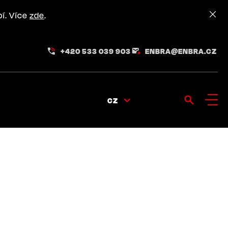
pí. Více
zde
.
+420 533 039 903
ENBRA@ENBRA.CZ
CZ