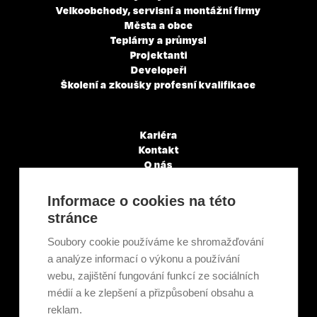
Velkoobchody, servisní a montážní firmy
Města a obce
Teplárny a průmysl
Projektanti
Developeři
Školení a zkoušky profesní kvalifikace
Kariéra
Kontakt
O nás
Servisní partneři
Články a novinky
Informace o cookies na této
GDPR & Cookies
stránce
Obchodní podmínky
Ekologická recyklace
Soubory cookie používáme ke shromažďování
Projekty EU
a analýze informací o výkonu a používání
Intranet - Přihlášení
webu, zajištění fungování funkcí ze sociálních
Přihlášení
médií a ke zlepšení a přizpůsobení obsahu a
reklam.