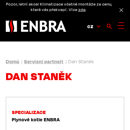
Přejít
Pozor, letní akce! Klimatizace včetně montáže za cenu,
k
která vás překvapí. Více
zde
.
hlavnímu
obsahu
CZ
DROBEČKOVÁ
Domů
Servisní partneři
Dan Staněk
NAVIGACE
DAN STANĚK
SPECIALIZACE
Plynové kotle ENBRA