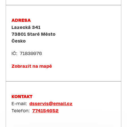
ADRESA
Lazecká 341
73801
Staré Město
Česko
IČ
71839976
Zobrazit na mapě
KONTAKT
E-mail
dsservis@email.cz
Telefon
774154652