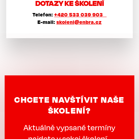
DOTAZY KE ŠKOLENÍ
Telefon:
+420 533 039 903
E-mail:
skoleni@enbra.cz
CHCETE NAVŠTÍVIT NAŠE
ŠKOLENÍ?
Aktuálně vypsané termíny
najdete v sekci školení.