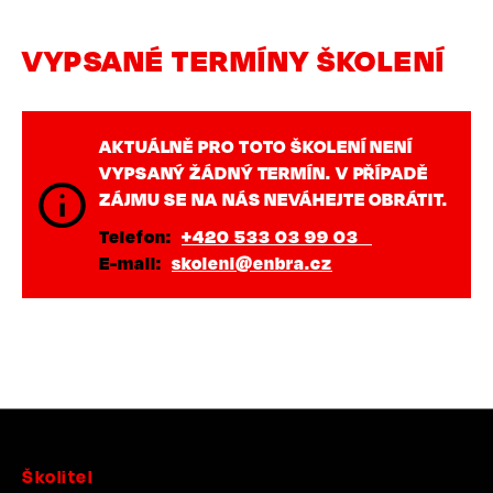
VYPSANÉ TERMÍNY ŠKOLENÍ
AKTUÁLNĚ PRO TOTO ŠKOLENÍ NENÍ
VYPSANÝ ŽÁDNÝ TERMÍN. V PŘÍPADĚ
ZÁJMU SE NA NÁS NEVÁHEJTE OBRÁTIT.
Telefon
+420 533 03 99 03
E-mail
skoleni@enbra.cz
Školitel