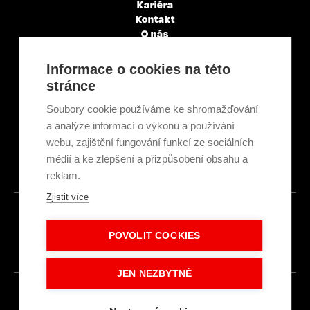
Kariéra
Kontakt
O nás
Servisní partneři
Články a novinky
Informace o cookies na této
GDPR & Cookies
stránce
Obchodní podmínky
Ekologická recyklace
Soubory cookie používáme ke shromažďování
Projekty EU
a analýze informací o výkonu a používání
Intranet - Přihlášení
webu, zajištění fungování funkcí ze sociálních
Přihlášení
médií a ke zlepšení a přizpůsobení obsahu a
reklam.
Zjistit více
© 2026
POVOLIT COOKIES
Made with
IN
LESENSKY.CZ
JEN NEZBYTNÉ