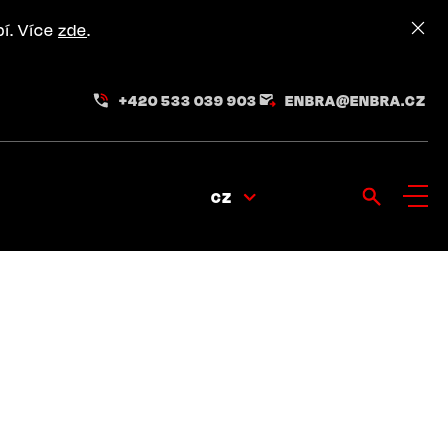
pí. Více
zde
.
+420 533 039 903
ENBRA@ENBRA.CZ
CZ