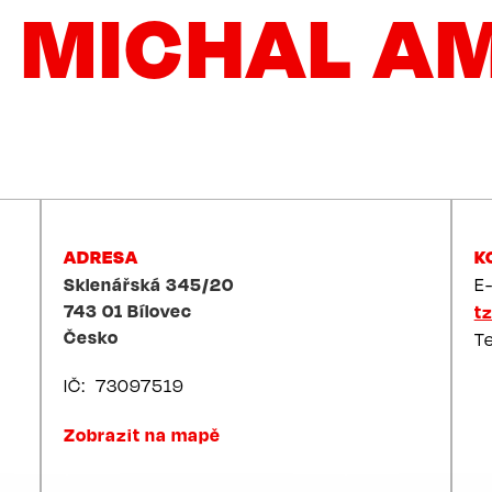
 MICHAL AM
ADRESA
K
Sklenářská 345/20
E
743 01
Bílovec
t
Česko
T
IČ
73097519
Zobrazit na mapě