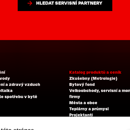
HLEDAT SERVISNÍ PARTNERY
ění
Katalog produktů a ceník
 vody
Zkušebny (Metrologie)
ní a zdravý vzduch
Bytový fond
ltaika
Velkoobchody, servisní a mo
te spotřebu v bytě
firmy
Města a obce
Teplárny a průmysl
Projektanti
Developeři
Školení a zkoušky profesní