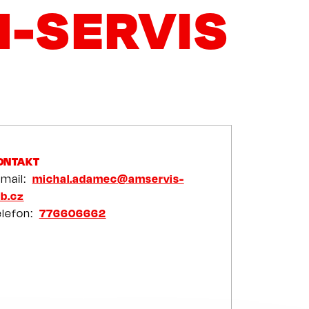
-SERVIS
ONTAKT
-mail
michal.adamec@amservis-
zb.cz
elefon
776606662