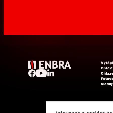
Vytáp
Ohřev
Chlaze
Fotovo
Sleduj