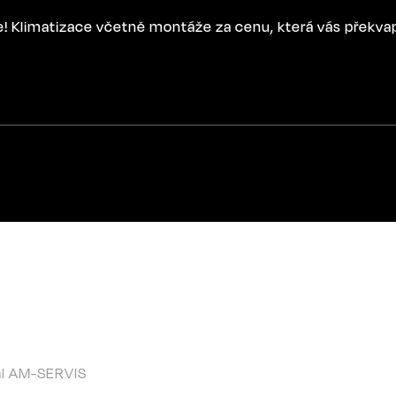
ce! Klimatizace včetně montáže za cenu, která vás překva
l AM-SERVIS