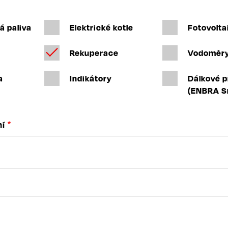
á paliva
Elektrické kotle
Fotovolta
e
Rekuperace
Vodoměr
a
Indikátory
Dálkové 
(ENBRA S
ní