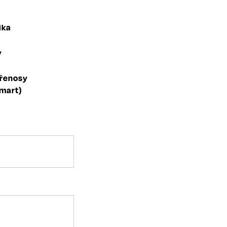
ika
y
přenosy
mart)