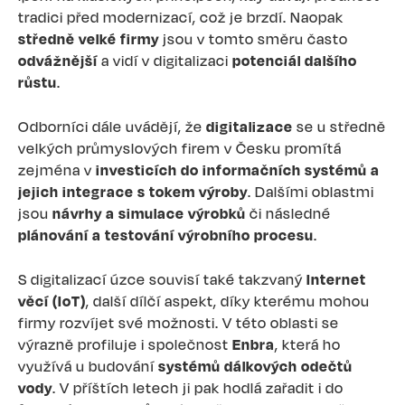
tradici před modernizací, což je brzdí. Naopak
středně velké firmy
jsou v tomto směru často
odvážnější
a vidí v digitalizaci
potenciál dalšího
růstu
.
Odborníci dále uvádějí, že
digitalizace
se u středně
velkých průmyslových firem v Česku promítá
zejména v
investicích do informačních systémů a
jejich integrace s tokem výroby
. Dalšími oblastmi
jsou
návrhy a simulace výrobků
či následné
plánování a testování výrobního procesu
.
S digitalizací úzce souvisí také takzvaný
Internet
věcí (IoT)
, další dílčí aspekt, díky kterému mohou
firmy rozvíjet své možnosti. V této oblasti se
výrazně profiluje i společnost
Enbra
, která ho
využívá u budování
systémů dálkových odečtů
vody
. V příštích letech ji pak hodlá zařadit i do