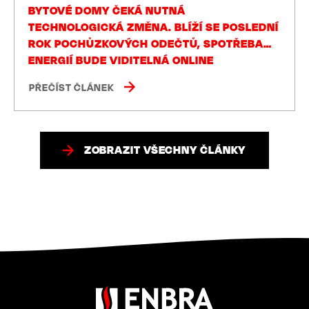
BYTOVÉ DOMY ČEKÁ NUTNÁ
TECHNOLOGICKÁ ZMĚNA. BLÍŽÍ SE POSLEDNÍ
ROK POCHŮZKOVÝCH ODEČTŮ, SPOTŘEBA
ENERGIÍ BUDE VIDITELNÁ ONLINE
PŘEČÍST ČLÁNEK
ZOBRAZIT VŠECHNY ČLÁNKY