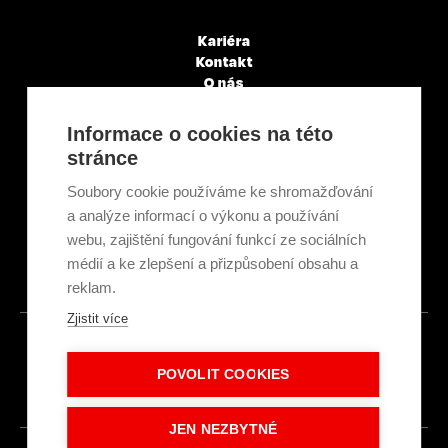
Kariéra
Kontakt
O nás
Servisní partneři
Články a novinky
Informace o cookies na této
GDPR & Cookies
stránce
Obchodní podmínky
Ekologická recyklace
Soubory cookie používáme ke shromažďování
Projekty EU
a analýze informací o výkonu a používání
Intranet - Přihlášení
webu, zajištění fungování funkcí ze sociálních
Přihlášení
médií a ke zlepšení a přizpůsobení obsahu a
reklam.
Zjistit více
© 2026
POVOLIT COOKIES
Made with
IN
LESENSKY.CZ
JEN NEZBYTNÉ