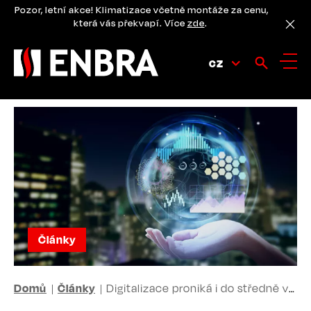
Přejít
Pozor, letní akce! Klimatizace včetně montáže za cenu,
k
která vás překvapí. Více
zde
.
hlavnímu
obsahu
CZ
Články
DROBEČKOVÁ
Domů
Články
Digitalizace proniká i do středně velkých firem v Česku. Mohou těžit z flexibilního řízení či sdružování v inovačních hubech
NAVIGACE