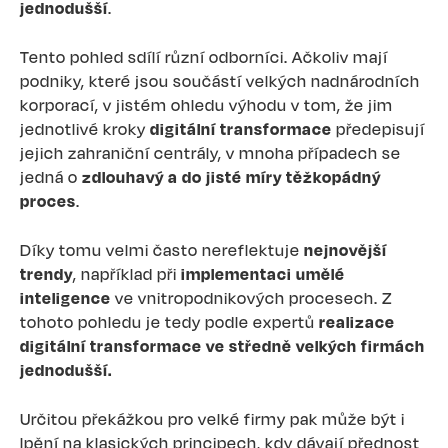
jednodušší
.
Tento pohled sdílí různí odborníci. Ačkoliv mají
podniky, které jsou součástí velkých nadnárodních
korporací, v jistém ohledu výhodu v tom, že jim
jednotlivé kroky
digitální transformace
předepisují
jejich zahraniční centrály, v mnoha případech se
jedná o
zdlouhavý a do jisté míry těžkopádný
proces
.
Díky tomu velmi často nereflektuje
nejnovější
trendy
, například při
implementaci umělé
inteligence
ve vnitropodnikových procesech. Z
tohoto pohledu je tedy podle expertů
realizace
digitální transformace ve středně velkých firmách
jednodušší.
Určitou překážkou pro velké firmy pak může být i
lpění na klasických principech, kdy dávají přednost