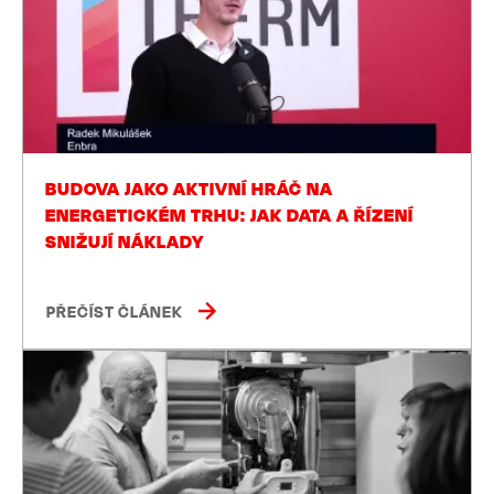
BUDOVA JAKO AKTIVNÍ HRÁČ NA
ENERGETICKÉM TRHU: JAK DATA A ŘÍZENÍ
SNIŽUJÍ NÁKLADY
PŘEČÍST ČLÁNEK