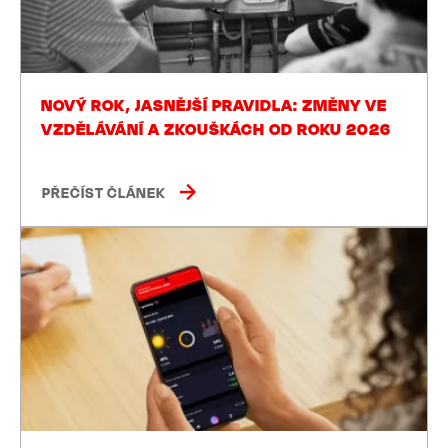
NOVÝ ROK, JASNĚJŠÍ PRAVIDLA: ZMĚNY VE
VZDĚLÁVÁNÍ A ZKOUŠKÁCH OD ROKU 2026
PŘEČÍST ČLÁNEK