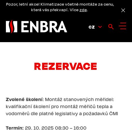
Přejít
Pozor, letní akce! Klimatizace včetně montáže za cenu,
k
která vás překvapí. Více
zde
.
hlavnímu
obsahu
CZ
REZERVACE
Zvolené školení
: Montáž stanovených měřidel:
kvalifikační školení pro montáž měřičů tepla a
vodoměrů dle platné legislativy a požadavků ČMI
Termín:
29. 10. 2025 08:30 – 16:00