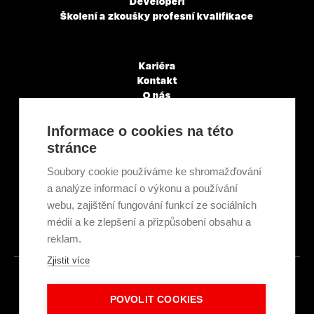
Developeři
Školení a zkoušky profesní kvalifikace
Kariéra
Kontakt
O nás
Servisní partneři
Články a novinky
Informace o cookies na této
GDPR & Cookies
stránce
Obchodní podmínky
Ekologická recyklace
Soubory cookie používáme ke shromažďování
Projekty EU
a analýze informací o výkonu a používání
Intranet - Přihlášení
webu, zajištění fungování funkcí ze sociálních
Přihlášení
médií a ke zlepšení a přizpůsobení obsahu a
reklam.
Zjistit více
© 2026
POVOLIT COOKIES
Made with
IN
LESENSKY.CZ