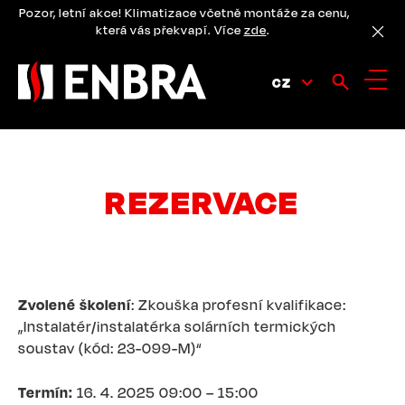
Přejít
Pozor, letní akce! Klimatizace včetně montáže za cenu,
k
která vás překvapí. Více
zde
.
hlavnímu
obsahu
CZ
REZERVACE
Zvolené školení
: Zkouška profesní kvalifikace:
„Instalatér/instalatérka solárních termických
soustav (kód: 23-099-M)“
Termín:
16. 4. 2025 09:00 – 15:00