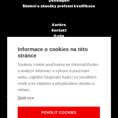
Developeři
Školení a zkoušky profesní kvalifikace
Kariéra
Kontakt
O nás
Servisní partneři
Články a novinky
Informace o cookies na této
GDPR & Cookies
stránce
Obchodní podmínky
Ekologická recyklace
Soubory cookie používáme ke shromažďování
Projekty EU
a analýze informací o výkonu a používání
Intranet - Přihlášení
webu, zajištění fungování funkcí ze sociálních
Přihlášení
médií a ke zlepšení a přizpůsobení obsahu a
reklam.
Zjistit více
© 2026
POVOLIT COOKIES
Made with
IN
LESENSKY.CZ